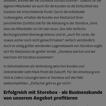
anbieten, können wir mit Storebox toll durchführen”. Sowohl für die
eigenen Mitarbeiter als auch für die Kunden ist die Einfachheit des
Systems der entscheidende Punkt. Durch die individuelle
Codevergabe, erhalten die Kunden von KiezGerüst ihren
persönlichen Zutrittscode für die Abholung in der Storebox, ohne
dass ein Mitarbeiter vor Ort sein muss. Das sehr einfache
Buchungssystem überzeugt ebenso und ist „auch für Leute, die
sowas vorher noch nicht gemacht haben” einfach verständlich.
Auch im stetig größer werdenden Lagernetzwerk von Storebox ergibt
sich für KiezGerüst ein großer Vorteil: „Storebox wächst und wir
wachsen mit Storebox zusammen”.
In Abholstationen als Verbindung zwischen Kunden und
Onlinehändler sieht Mark Finzel die Zukunft. Für die Umsetzung von
Click & Collect-Lösungen kann er Storebox auf alle Fälle
weiterempfehlen: „Einfacher geht es gar nicht”.
Erfolgreich mit Storebox - als Businesskunde
von unserem Angebot profitieren