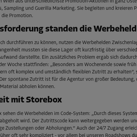
 Wien aus unterschiedlichste Promotion-Aktionen in ganz Öste
 Sampling und Guerilla Marketing. Sie begleiten und kreieren 
 die Promotion.
usforderung standen die Werbehel
eich durchführen zu können, nutzen die Werbehelden Zwischenl
angenheit mussten sie diese Lager oft kurzfristig über verschi
ufwand darstellte. Ein zusätzliches Problem ergab sich dadurc
 der Woche stattfinden: „Besonders am Wochenende sowie frü
rn oft komplex und umständlich flexiblen Zutritt zu erhalten”,
er spontane Zutritt ist für die Agentur von großer Bedeutung, 
Material abholen können.
it mit Storebox
ox sehen die Werbehelden im Code-System: „Durch dieses Syste
r abgeholt wird. Der Zutrittscode kann weitergegeben werden u
ige Zustellungen oder Abholungen.” Auch der 24/7 Zugang erleich
üher oft sehr kompliziert - vor allem bei unseren Roadshows du