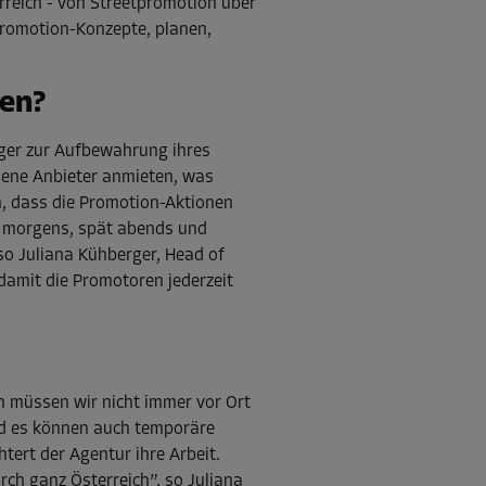
rreich - von Streetpromotion über
Promotion-Konzepte, planen,
den?
ager zur Aufbewahrung ihres
edene Anbieter anmieten, was
h, dass die Promotion-Aktionen
h morgens, spät abends und
 so Juliana Kühberger, Head of
damit die Promotoren jederzeit
m müssen wir nicht immer vor Ort
nd es können auch temporäre
tert der Agentur ihre Arbeit.
rch ganz Österreich”, so Juliana