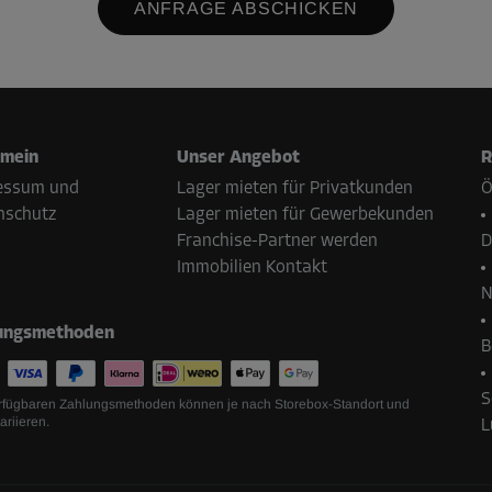
ANFRAGE ABSCHICKEN
emein
Unser Angebot
R
essum und
Lager mieten für Privatkunden
Ö
nschutz
Lager mieten für Gewerbekunden
Franchise-Partner werden
D
Immobilien Kontakt
N
ungsmethoden
B
S
rfügbaren Zahlungsmethoden können je nach Storebox-Standort und
ariieren.
L