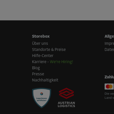
Storebox
Allg
Über uns
Impr
Standorte & Preise
Date
Hilfe-Center
Karriere
-
We're Hiring!
Blog
Presse
Zahl
Nachhaltigkeit
Die ve
Land v