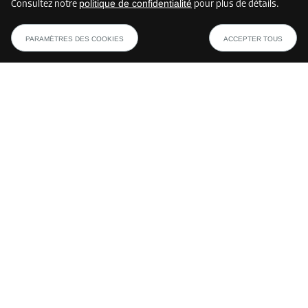
politique de confidentialité
Consultez notre
pour plus de détails.
Méthodes de paiement
PARAMÈTRES DES COOKIES
ACCEPTER TOUS
Les méthodes de paiement peuvent varier selon l’emplacement de la
Storebox et le pays.
Suivez nous